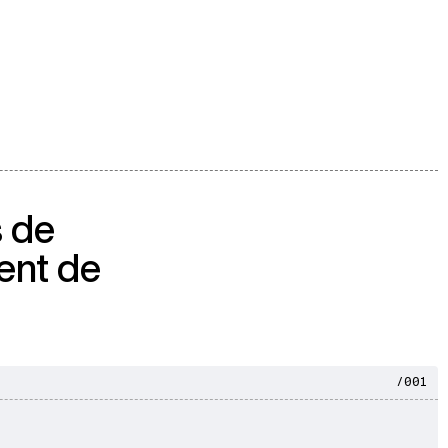
s de
ent de
/001