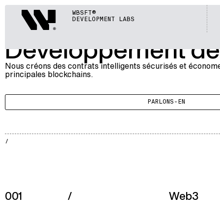
BLOCKCHAIN
Webisoft
WBSFT®
001
CONTRATS INTELLIGENTS
DEVELOPMENT LABS
Développement de c
Nous créons des contrats intelligents sécurisés et économe
principales blockchains.
PARLONS-EN
BLKCH
002
001
/
Web3