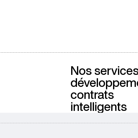
Nos service
développem
contrats
intelligents