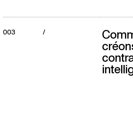
Comm
003
/
créon
contr
intell