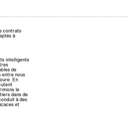
s contrats
daptés à
s intelligents
tres
ables de
s entre nous
toure. En
cutent
rimons le
 tiers dans de
conduit à des
ficaces et