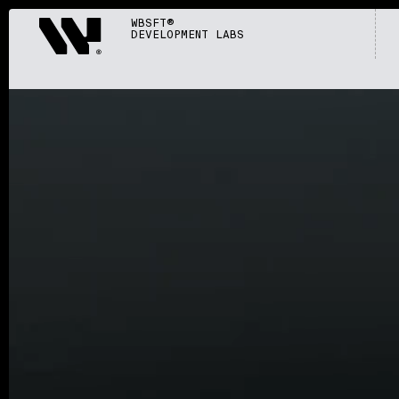
Webisoft
WBSFT®
DEVELOPMENT LABS
S005
/